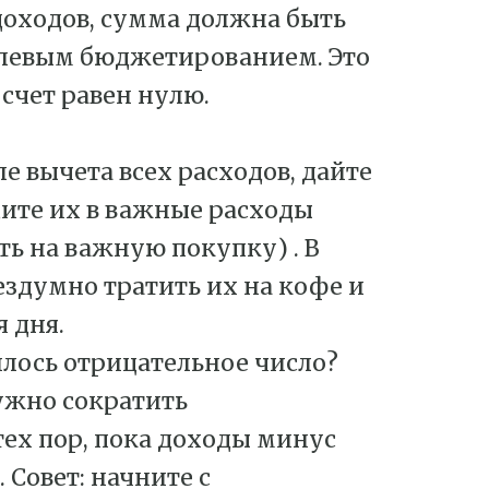
 доходов, сумма должна быть
нулевым бюджетированием. Это
 счет равен нулю.
ле вычета всех расходов, дайте
дите их в важные расходы
ть на важную покупку) . В
ездумно тратить их на кофе и
 дня.
чилось отрицательное число?
нужно сократить
ех пор, пока доходы минус
 Совет: начните с