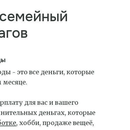
 семейный
агов
ды
ды - это все деньги, которые
 месяце.
плату для вас и вашего
олнительных деньгах, которые
ботке
, хобби, продаже вещеё,