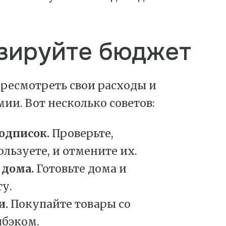
изируйте бюджет
ересмотреть свои расходы и
ии. Вот несколько советов:
одписок.
Проверьте,
льзуете, и отмените их.
 дома.
Готовьте дома и
ту.
и.
Покупайте товары со
шбэком.