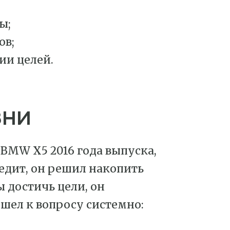
ы;
ов;
ии целей.
зни
 BMW X5 2016 года выпуска,
редит, он решил накопить
 достичь цели, он
ошел к вопросу системно: