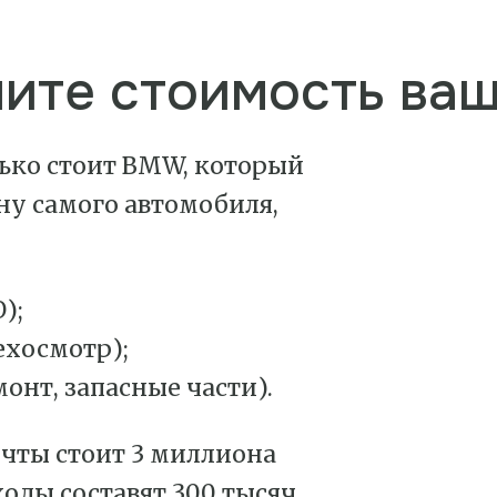
лите стоимость ва
лько стоит BMW, который
ену самого автомобиля,
);
ехосмотр);
онт, запасные части).
чты стоит 3 миллиона
ходы составят 300 тысяч