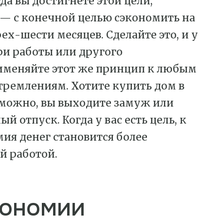
да вы достигнете этой цели,
 — с конечной целью сэкономить на
ех-шести месяцев. Сделайте это, и у
ери работы или другого
именяйте этот же принцип к любым
тремлениям. Хотите купить дом в
зможно, вы выходите замуж или
 отпуск. Когда у вас есть цель, к
мия денег становится более
ой работой.
кономии