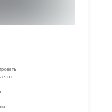
ировать
на что
и
.
или